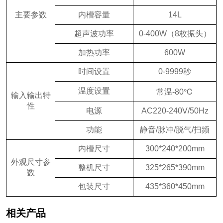
主要参数
内槽容量
14L
超声波功率
0-400W（8枚振头）
加热功率
600W
时间设置
0-9999秒
温度设置
常温-80℃
输入输出特
性
电源
AC220-240V/50Hz
功能
静音/脉冲/脱气/扫频
内槽尺寸
300*240*200mm
外观尺寸参
整机尺寸
325*265*390mm
数
包装尺寸
435*360*450mm
相关产品