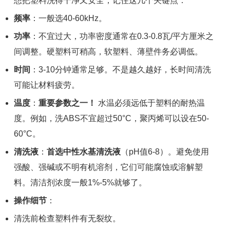
想把塑料洗得干净又安全，记住这几个关键点：
频率
：一般选40-60kHz。
功率
：不宜过大，功率密度通常在0.3-0.8瓦/平方厘米之
间调整。硬塑料可稍高，软塑料、薄壁件务必调低。
时间
：3-10分钟通常足够。不是越久越好，长时间清洗
可能让材料疲劳。
温度
：
重要参数之一！
水温必须远低于塑料的耐热温
度。例如，洗ABS不宜超过50°C，聚丙烯可以设在50-
60°C。
清洗液
：
首选中性水基清洗液
（pH值6-8）。避免使用
强酸、强碱或不明有机溶剂，它们可能腐蚀或溶解塑
料。清洁剂浓度一般1%-5%就够了。
操作细节
：
清洗前检查塑料件有无裂纹。