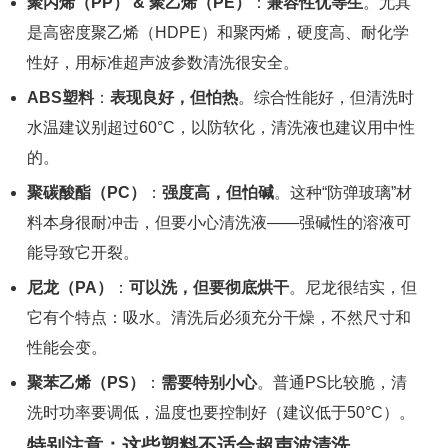
聚丙烯（PP） & 聚乙烯（PE）
：
兼容性优等生
。尤其
是高密度聚乙烯（HDPE）和聚丙烯，硬度高、耐化学
性好，用标准超声波参数清洗很安全。
ABS塑料
：
表现良好，但怕热
。综合性能好，但清洗时
水温建议别超过60°C，以防软化，清洗液也建议用中性
的。
聚碳酸酯（PC）
：
强度高，但怕碱
。这种“防弹玻璃”材
料本身很耐冲击，但要小心清洗液——强碱性的溶液可
能导致它开裂。
尼龙（PA）
：
可以洗，但要彻底烘干
。尼龙很结实，但
它有个特点：吸水。清洗后必须充分干燥，不然尺寸和
性能会变。
聚苯乙烯（PS）
：
需要特别小心
。普通PS比较脆，清
洗时功率要调低，温度也要控制好（建议低于50°C）。
特别注意：这些塑料不适合超声波清洗