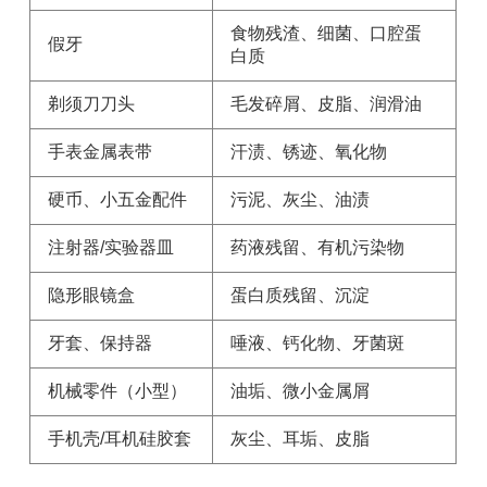
食物残渣、细菌、口腔蛋
假牙
白质
剃须刀刀头
毛发碎屑、皮脂、润滑油
手表金属表带
汗渍、锈迹、氧化物
硬币、小五金配件
污泥、灰尘、油渍
注射器/实验器皿
药液残留、有机污染物
隐形眼镜盒
蛋白质残留、沉淀
牙套、保持器
唾液、钙化物、牙菌斑
机械零件（小型）
油垢、微小金属屑
手机壳/耳机硅胶套
灰尘、耳垢、皮脂