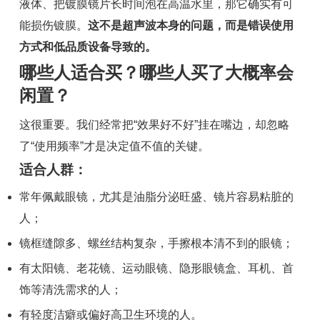
液体、把镀膜镜片长时间泡在高温水里，那它确实有可
能损伤镀膜。
这不是超声波本身的问题，而是错误使用
方式和低品质设备导致的。
哪些人适合买？哪些人买了大概率会
闲置？
这很重要。我们经常把“效果好不好”挂在嘴边，却忽略
了“使用频率”才是决定值不值的关键。
适合人群
：
常年佩戴眼镜，尤其是油脂分泌旺盛、镜片容易粘脏的
人；
镜框缝隙多、螺丝结构复杂，手擦根本清不到的眼镜；
有太阳镜、老花镜、运动眼镜、隐形眼镜盒、耳机、首
饰等清洗需求的人；
有轻度洁癖或偏好高卫生环境的人。