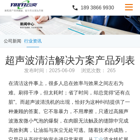
189 3866 9930
产品中心
行业案例
公司新闻
行业资讯
服务与支持
超声波清洁解决方案产品列表
定制服务
发布时间：2025-06-09
浏览次数： 265
新闻中心
在清洁这件事上，很多人总在效率与效果之间左右为
关于云奕
难。刷得干净，但太耗时；省了时间，却总觉得“还有点
脏”。而超声波清洗机的出现，恰好为这种纠结提供了一
种兼顾的答案。它不靠暴力，不用摩擦，只通过高频声
波激发微小气泡的爆裂，在肉眼无法触及的缝隙中完成
高效剥离，让油垢与灰尘无处可逃。随着技术的成熟，
它早已从高端实验室走进日常家庭，从
工业
流水线扩展