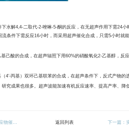
解4,4-二取代-2-唑啉-5-酮的反应，在无超声作用下需24
拌回流条件下需反应16小时，而采用超声催化合成，只需5小时就能
己酸的合成，在超声辐照下用60%的硝酸氧化2-乙基醇，反应1
4′-丙基）双环己基联苯的合成，在超声条件下，反式产物的选
研究成果也很多。超声波能加速有机反应速率、提高产率、降
上一篇：光催化产氢实验——超声波清洗机加速反应物催化活性
返回列表