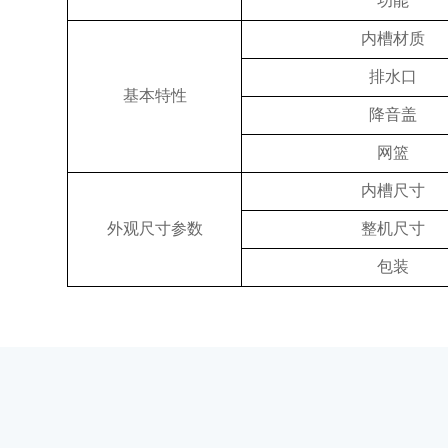
功能
内槽材质
排水口
基本特性
降音盖
网篮
内槽尺寸
外观尺寸参数
整机尺寸
包装