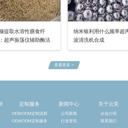
糠提取水溶性膳食纤
纳米银利用什么频率超
：超声振荡仪辅助酶法
波清洗机合成
查看更多 >
持
定制服务
新闻中心
关于云奕
OEM/ODM定制流程
公司新闻
企业介绍
OEM/ODM定制服务
行业资讯
联系我们