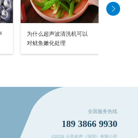
声
为什么超声波清洗机可以
超声波清
对鱿鱼嫩化处理
去除水中
全国服务热线
189 3866 9930
©2026 云奕超声（深圳）有限公司