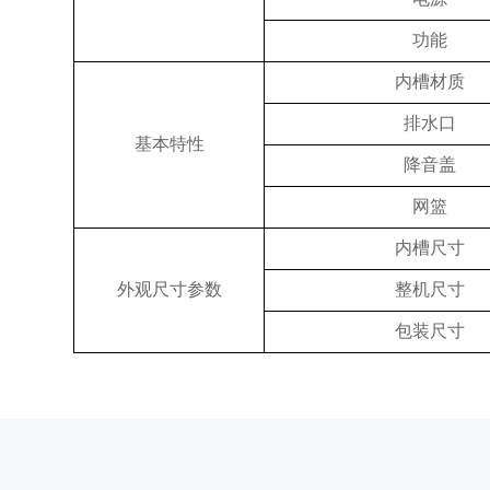
功能
内槽材质
排水口
基本特性
降音盖
网篮
内槽尺寸
外观尺寸参数
整机尺寸
包装尺寸