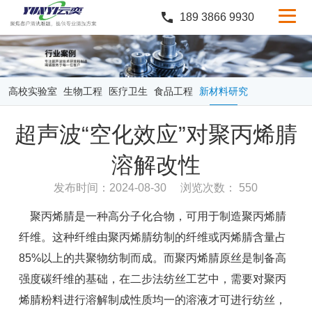
189 3866 9930
产品中心
行业案例
高校实验室
生物工程
医疗卫生
食品工程
新材料研究
服务与支持
超声波“空化效应”对聚丙烯腈
定制服务
溶解改性
新闻中心
发布时间：2024-08-30
浏览次数： 550
关于云奕
聚丙烯腈是一种高分子化合物，可用于制造聚丙烯腈
纤维。这种纤维由聚丙烯腈纺制的纤维或丙烯腈含量占
85%以上的共聚物纺制而成。而聚丙烯腈原丝是制备高
强度碳纤维的基础，在二步法纺丝工艺中，需要对聚丙
烯腈粉料进行溶解制成性质均一的溶液才可进行纺丝，