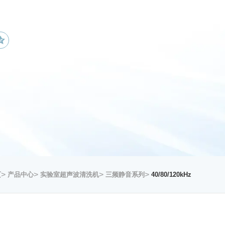
>
>
>
>
页
产品中心
实验室超声波清洗机
三频静音系列
40/80/120kHz