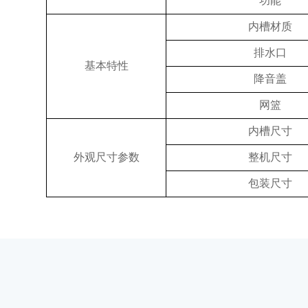
功能
内槽材质
排水口
基本特性
降音盖
网篮
内槽尺寸
外观尺寸参数
整机尺寸
包装尺寸