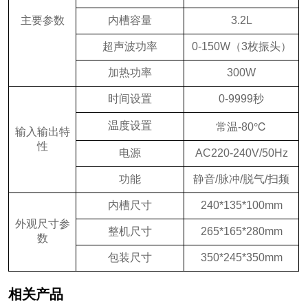
主要参数
内槽容量
3.2L
超声波功率
0-150W（3枚振头）
加热功率
300W
时间设置
0-9999秒
温度设置
常温-80℃
输入输出特
性
电源
AC220-240V/50Hz
功能
静音/脉冲/脱气/扫频
内槽尺寸
240*135*100mm
外观尺寸参
整机尺寸
265*165*280mm
数
包装尺寸
350*245*350mm
相关产品