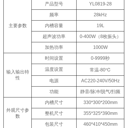
产品型号
YL0819-28
频率
28kHz
主要参数
内槽容量
19L
超声波功率
0-400W（8枚振头）
加热功率
1000W
时间设置
0-9999秒
温度设置
常温-80℃
输入输出特
性
电源
AC220-240V/50Hz
功能
静音/脉冲/脱气/扫频
内槽尺寸
330*300*200mm
外观尺寸参
整机尺寸
355*325*390mm
数
包装尺寸
460*410*450mm