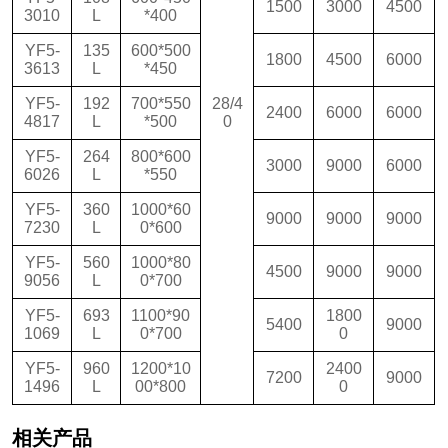
1500
3000
4500
3010
L
*400
YF5-
135
600*500
1800
4500
6000
3613
L
*450
YF5-
192
700*550
28/4
2400
6000
6000
4817
L
*500
0
YF5-
264
800*600
3000
9000
6000
6026
L
*550
YF5-
360
1000*60
9000
9000
9000
7230
L
0*600
YF5-
560
1000*80
4500
9000
9000
9056
L
0*700
YF5-
693
1100*90
1800
5400
9000
1069
L
0*700
0
YF5-
960
1200*10
2400
7200
9000
1496
L
00*800
0
相关产品