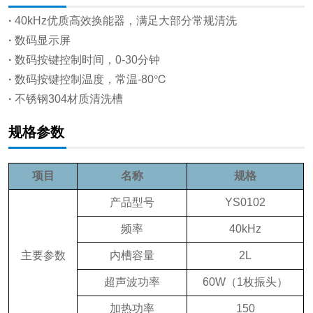
·
40kHz优质高效换能器，满足大部分常规清洗
·
数码显示屏
·
数码按键控制时间，0-30分钟
·
数码按键控制温度，常温-80℃
·
不锈钢304材质清洗槽
规格参数
项目
名称
规格
产品型号
YS0102
频率
40kHz
主要参数
内槽容量
2L
超声波功率
60W（1枚振头）
加热功率
150