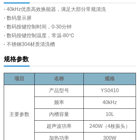
·
40kHz优质高效换能器，满足大部分常规清洗
·
数码显示屏
·
数码按键控制时间，0-30分钟
·
数码按键控制温度，常温-80℃
·
不锈钢304材质清洗槽
规格参数
项目
名称
规格
产品型号
YS0410
频率
40kHz
主要参数
内槽容量
10L
超声波功率
240W（4枚振头）
加热功率
300W