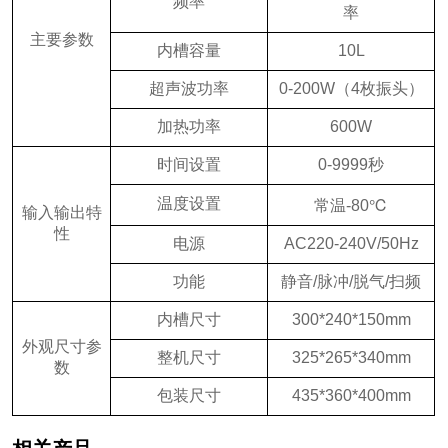
频率
率
主要参数
内槽容量
10L
超声波功率
0-200W（4枚振头）
加热功率
600W
时间设置
0-9999秒
温度设置
常温-80℃
输入输出特
性
电源
AC220-240V/50Hz
功能
静音/脉冲/脱气/扫频
内槽尺寸
300*240*150mm
外观尺寸参
整机尺寸
325*265*340mm
数
包装尺寸
435*360*400mm